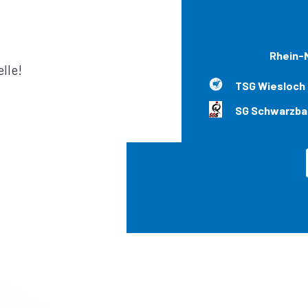
Rhein-N
lle!
TSG Wiesloch
SG Schwarzba